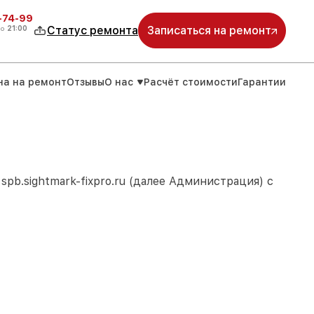
4-74-99
до
21:00
Статус ремонта
Записаться на ремонт
на на ремонт
Отзывы
О нас
Расчёт стоимости
Гарантии
м
spb.sightmark-fixpro.ru
(далее Администрация) с