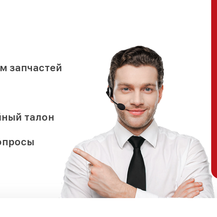
м запчастей
йный талон
опросы