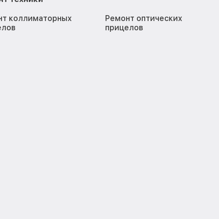
нт коллиматорных
Ремонт оптических
елов
прицелов