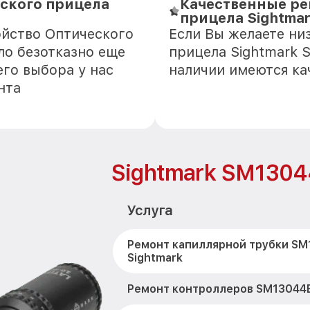
ского прицела
Качественные ре
прицела Sightma
ойство Оптического
Если Вы желаете ни
ло безотказно еще
прицела Sightmark 
го выбора у нас
наличии имеются ка
нта
Sightmark SM130
Услуга
Ремонт капиллярной трубки S
Sightmark
Ремонт контроллеров SM13044B