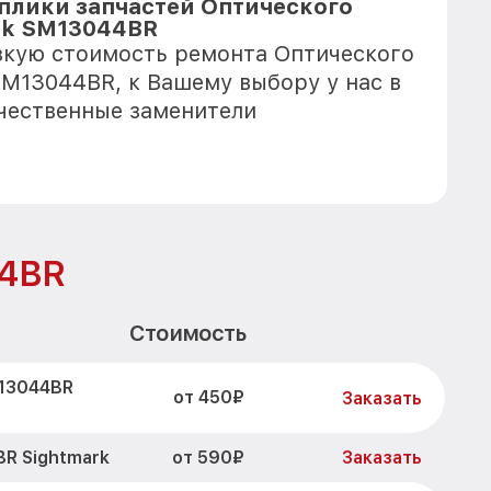
плики запчастей Оптического
rk SM13044BR
зкую стоимость ремонта Оптического
SM13044BR, к Вашему выбору у нас в
чественные заменители
44BR
Стоимость
M13044BR
от 450₽
Заказать
от 590₽
R Sightmark
Заказать