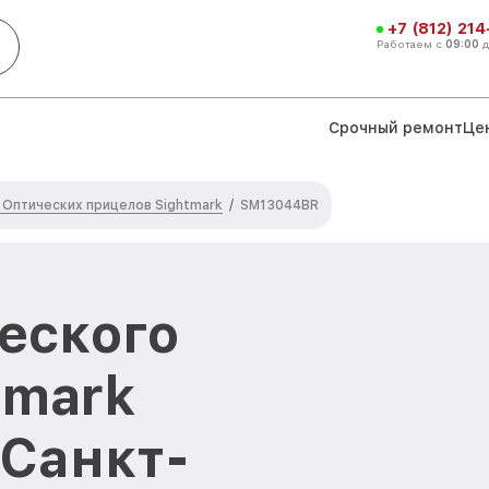
+7 (812) 21
Работаем с
09:00
Срочный ремонт
Це
 Оптических прицелов Sightmark
/
SM13044BR
еского
tmark
Санкт-