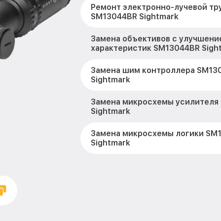
Ремонт электронно-лучевой тр
SM13044BR Sightmark
Замена объективов с улучшени
характеристик SM13044BR Sigh
Замена шим контроллера SM13
Sightmark
Замена микросхемы усилителя
Sightmark
Замена микросхемы логики SM
Sightmark
Замена CORE SM13044BR Sightm
Ремонт встроенного дальномет
устройств SM13044BR Sightmar
Калибровка и настройка тепло