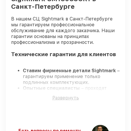
Санкт-Петербурге
В нашем СЦ Sightmark в Санкт-Петербурге
мы гарантируем профессиональное
обслуживание для каждого заказчика. Наши
гарантии основаны на принципах
профессионализма и прозрачности.
Технические гарантии для клиентов
Ставим фирменные детали Sightmark
–
гарантируем применение только
подлинных комплектующих.
Опытные специалисты
– проходят
постоянное обучение, что подтверждает
Развернуть
уровень их профессионализма.
Соблюдаем сроки ремонта
– ремонт
оптического прицела Sightmark
SM13038CR1 строго по договоренности.
Поддержка после ремонта
– все
ремонтные услуги и комплектующие
Есть вопросы по ремонту