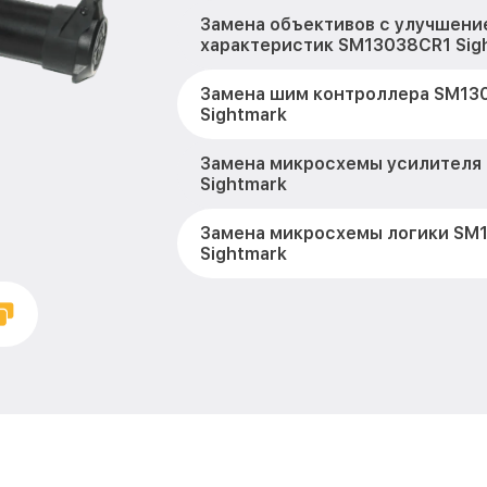
Замена объективов с улучшени
характеристик SM13038CR1 Sig
Замена шим контроллера SM13
Sightmark
Замена микросхемы усилителя
Sightmark
Замена микросхемы логики SM
Sightmark
Замена CORE SM13038CR1 Sight
Ремонт встроенного дальномет
устройств SM13038CR1 Sightma
Калибровка и настройка тепло
SM13038CR1 Sightmark