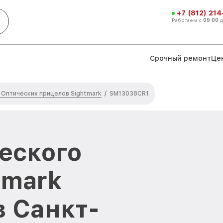
+7 (812) 21
Работаем с
09:00
Срочный ремонт
Це
 Оптических прицелов Sightmark
/
SM13038CR1
еского
tmark
 Санкт-