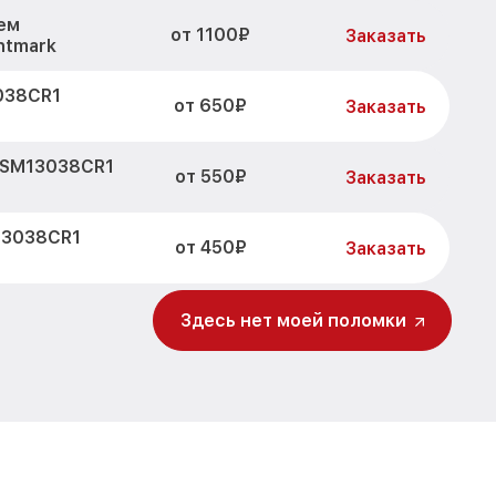
ем
от 1100₽
Заказать
htmark
038CR1
от 650₽
Заказать
 SM13038CR1
от 550₽
Заказать
13038CR1
от 450₽
Заказать
от 900₽
mark
Заказать
Здесь нет моей поломки
ра и других
от 750₽
Заказать
rk
визора
от 750₽
Заказать