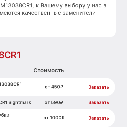
SM13038CR1, к Вашему выбору у нас в
имеются качественные заменители
38CR1
Стоимость
M13038CR1
от 450₽
Заказать
от 590₽
R1 Sightmark
Заказать
убки
от 1000₽
Заказать