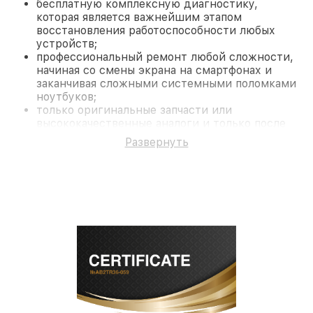
бесплатную комплексную диагностику,
которая является важнейшим этапом
восстановления работоспособности любых
устройств;
профессиональный ремонт любой сложности,
начиная со смены экрана на смартфонах и
заканчивая сложными системными поломками
ноутбуков;
только оригинальные запчасти или
высококачественные аналоги и только после
согласования с клиентом.
Развернуть
На все работы и замененные комплектующие
предоставляется длительная гарантия. В случае
поломки по условиям гарантии, мы бесплатно
исправим ситуацию.
Наши преимущества
Преимуществами нашего сервисного центра
Sightmark в Санкт-Петербурге являются:
лучшие специалисты с многолетним опытом и
безупречной репутацией;
современное оборудование и
лицензированное ПО в ремонтно-
диагностических мастерских;