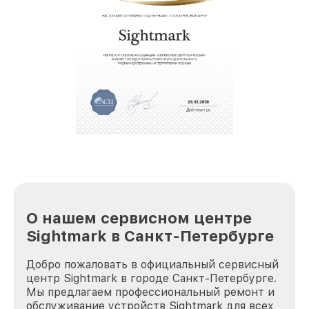
собственный склад комплектующих, что
позволяет сократить сроки
звернуть
восстановительных работ;
услуги курьера для владельцев
крупногабаритной техники, которые
обеспечат доставку устройств в сервис в
полной сохранности и бесплатно.
За годы своей деятельности мы получали только
положительные отзывы и обрели отличную
репутацию. Мы постоянно совершенствуемся и
стараемся каждый день делать наш сервис еще
лучше!
О нашем сервисном центре
Sightmark в Санкт-Петербурге
Добро пожаловать в официальный сервисный
центр Sightmark в городе Санкт-Петербурге.
Мы предлагаем профессиональный ремонт и
обслуживание устройств Sightmark для всех