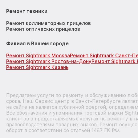
Ремонт техники
Ремонт коллиматорных прицелов
Ремонт оптических прицелов
Филиал в Вашем городе
Ремонт Sightmark Москва
Ремонт Sightmark Санкт-П
Ремонт Sightmark Ростов-на-Дону
Ремонт Sightmark
Ремонт Sightmark Казань
Предлагаем услуги по ремонту и обслуживанию любы
срока. Наш Сервис центр в Санкт-Петербурге являе
на сайте не является публичной офертой, определяе
Все обозначения и упоминания торговой марки Sigh
клиентов о предоставляемых услугах по ремонту в н
правообладателями товарных знаков. Ремонт осущес
оборот в соответствии со статьей 1487 ГК РФ.