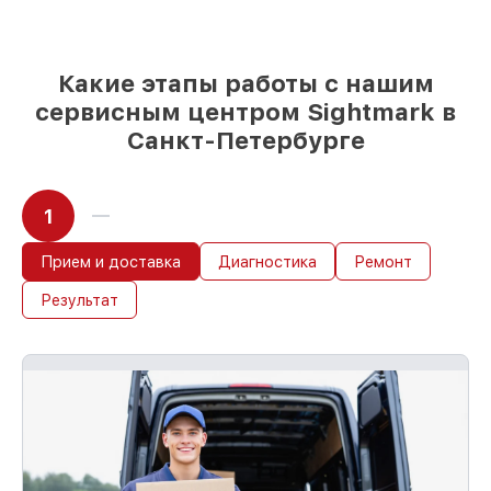
любые запросы
85%
ремонтов Sightmark завершаются в
тот же день, при немедленном старте
Какие этапы работы с нашим
работ
сервисным центром Sightmark в
Санкт-Петербурге
1
Прием и доставка
Диагностика
Ремонт
Результат