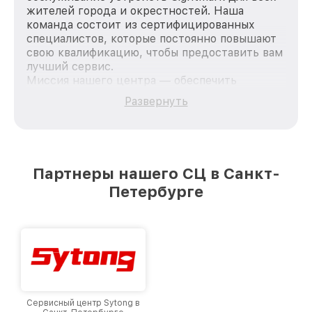
жителей города и окрестностей. Наша
команда состоит из сертифицированных
специалистов, которые постоянно повышают
свою квалификацию, чтобы предоставить вам
лучший сервис.
Миссия нашего центра — обеспечить
качественный и доступный ремонт для
Развернуть
каждого пользователя продукции Sightmark,
вне зависимости от сложности поломки. Мы
стремимся к тому, чтобы каждый клиент был
удовлетворен скоростью и качеством
предоставляемых услуг. Наша цель — стать
Партнеры нашего СЦ в Санкт-
лучшим сервисным центром Sightmark в
Петербурге
городе Санкт-Петербурге, постоянно
повышая уровень доверия и лояльности
наших клиентов.
Сервисный центр Sytong в